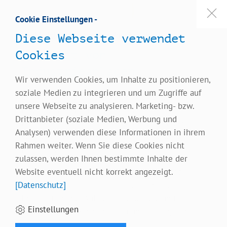
Cookie Einstellungen -
Nachhaltig, effizient & zukunftssicher!
Diese Webseite verwendet
Retrofit von
Cookies
Industrieanlagen
Wir verwenden Cookies, um Inhalte zu positionieren,
soziale Medien zu integrieren und um Zugriffe auf
Ein Retrofit-Projekt steigert nicht nur die
unsere Webseite zu analysieren. Marketing- bzw.
Effizienz und Nachhaltigkeit Ihrer
Drittanbieter (soziale Medien, Werbung und
Produktionsanlagen, sondern reduziert auch
Analysen) verwenden diese Informationen in ihrem
Wartungsaufwand, Stillstandszeiten und
Rahmen weiter. Wenn Sie diese Cookies nicht
Betriebskosten.
zulassen, werden Ihnen bestimmte Inhalte der
Website eventuell nicht korrekt angezeigt.
Mit moderner Automatisierungstechnik und
[Datenschutz]
intelligenten Steuerungslösungen machen wir
Ihre bestehende Anlage fit für die Zukunft –
Einstellungen
technologisch, wirtschaftlich und ökologisch.