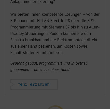
Anlagenmodernisierung?
Wir bieten Ihnen kompetente Lösungen – von der
E-Planung mit EPLAN Electric P8 über die SPS-
Programmierung mit Siemens S7 bis hin zu Allen-
Bradley Steuerungen. Zudem können Sie den
Schaltschrankbau und die Elektromontage direkt
aus einer Hand beziehen, um Kosten sowie
Schnittstellen zu minimieren.
Geplant, gebaut, programmiert und in Betrieb
genommen – alles aus einer Hand.
mehr erfahren